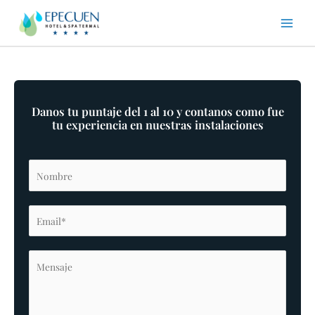
Ir
al
contenido
Danos tu puntaje del 1 al 10 y contanos como fue
tu experiencia en nuestras instalaciones
N
o
m
E
b
m
r
a
e
M
i
*
e
l
n
*
s