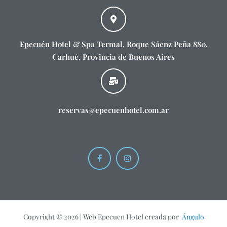
Epecuén Hotel & Spa Termal, Roque Sáenz Peña 880,
Carhué, Provincia de Buenos Aires
reservas@epecuenhotel.com.ar
F
I
a
n
c
s
e
t
b
a
o
g
o
r
k
a
-
m
f
Copyright © 2026 | Web Epecuen Hotel creada por
Ángulo